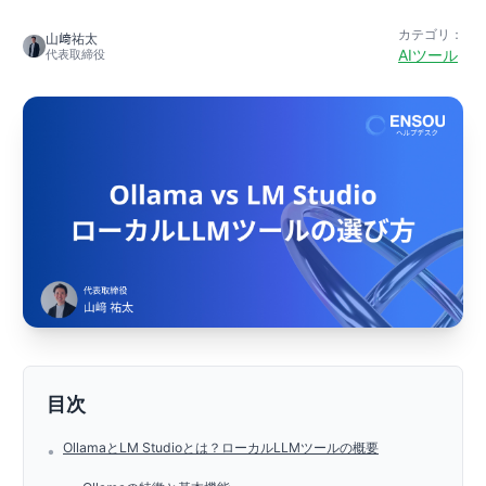
カテゴリ：
山﨑祐太
AIツール
代表取締役
目次
OllamaとLM Studioとは？ローカルLLMツールの概要
•