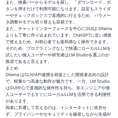
また、検索バーからモデルを探し、「ダウンロード」ボ
タンを押すだけで利用可能になります。設定もスライダ
ーやチェックボックスで直感的に行えるため、パラメー
タ調整やモデル切り替えも容易です。
また、チャットインターフェースを中心にGUIは Ollama
よりも丁寧に作り込まれています。ChatGPTに近い感覚
で使えるため、AI初心者でも違和感なく操作できます。
そのため、プログラミングなしで快適にローカルLLMを
試したい個人ユーザーや研究者はLM Studioを選ぶのが
推奨であると言えます。
まとめ
Ollama はCLIやAPI連携を前提とした開発者志向の設計
で、軽量かつ高速な動作が魅力です。一方、LM Studio
はGUI中心で直感的な操作性を持ち、非エンジニアや個
人ユーザーでもすぐにローカルLLMを活用できる利便性
があります。
両者に共通して言えるのは、インターネットに依存せ
ず、プライバシーやセキュリティを確保しながら生成AI