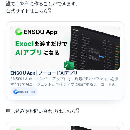
誰でも簡単に作ることができます。
公式サイトはこちら👇
ENSOU App | ノーコードAIアプリ
ENSOU App（エンソウ アップ）は、現場のExcelファイルを渡
すだけでAIエージェントがネイティブに動作するノーコードAIア
プリです。アプリ設計や操作方法の習得は不要で、チャットに
ensou.app
日本語で指示するだけで、データの登録・更新・集計・分析・
PDF読み取り・レポート作成・定期業務の再実行までAIエージェ
ントが完遂します。
申し込みやお問い合わせはこちら👇