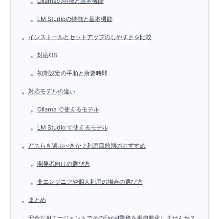
Ollamaの特徴と基本機能
•
LM Studioの特徴と基本機能
•
インストールとセットアップのしやすさを比較
•
対応OS
•
初期設定の手順と所要時間
•
対応モデルの違い
•
Ollama で使えるモデル
•
LM Studio で使えるモデル
•
どちらを選ぶべきか？利用目的別のおすすめ
•
開発者向けの選び方
•
非エンジニアや個人利用の場合の選び方
•
まとめ
•
安全なAIエージェントでそのExcel業務を半自動化しませんか？