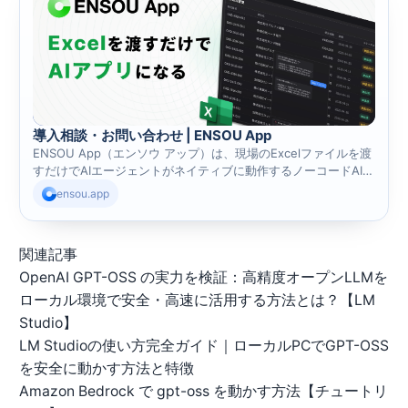
導入相談・お問い合わせ | ENSOU App
ENSOU App（エンソウ アップ）は、現場のExcelファイルを渡
すだけでAIエージェントがネイティブに動作するノーコードAIア
プリです。アプリ設計や操作方法の習得は不要で、チャットに
ensou.app
日本語で指示するだけで、データの登録・更新・集計・分析・
PDF読み取り・レポート作成・定期業務の再実行までAIエージェ
ントが完遂します。
関連記事
OpenAI GPT-OSS の実力を検証：高精度オープンLLMを
ローカル環境で安全・高速に活用する方法とは？【LM
Studio】
LM Studioの使い方完全ガイド｜ローカルPCでGPT-OSS
を安全に動かす方法と特徴
Amazon Bedrock で gpt-oss を動かす方法【チュートリ