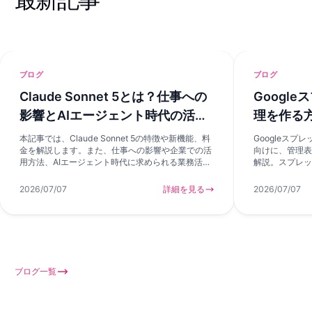
ブログ
ブログ
Claude Sonnet 5とは？仕事への
Googl
影響とAIエージェント時代の活用
理を作る
方法を解説
選択肢
本記事では、Claude Sonnet 5の特徴や新機能、料
Googleス
金を解説します。また、仕事への影響や企業での活
向けに、管理表
用方法、AIエージェント時代に求められる業務活用
解説。スプレッ
の考え方も紹介します。
い、AIアプリ
ます。
2026/07/07
詳細を見る
2026/07/07
ブログ一覧