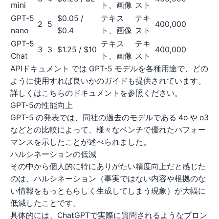
mini
ト、画像
スト
GPT-5
$0.05 /
テキス
テキ
2
5
400,000
nano
$0.4
ト、画像
スト
GPT-5
テキス
テキ
3
3
$1.25 / $10
400,000
Chat
ト、画像
スト
APIドキュメント
では GPT-5 モデルを各種用途で、どの
ように使用すれば良いかのガイドも提供されています。
詳しくはこちらのドキュメントを参照ください。
GPT-5の性能向上
GPT-5 の発表では、同社の過去のモデルである 4o や o3
などとの比較によって、様々なベンチで優れたパフォー
マンスを示したことが述べられました。
ハルシネーションの低減
その中から個人的に特にありがたい精度向上だと感じた
のは、ハルシネーション（事実ではない内容や根拠のな
い情報をもっともらしく生成してしまう現象）が大幅に
低減したことです。
具体的には、ChatGPTで実際に質問されるようなプロン