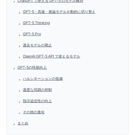
ChatGPT で使える GPT-5 のモデル種別
•
GPT-5 - 高速・推論モデルを動的に切り替え
•
GPT-5 Thinking
•
GPT-5 Pro
•
過去モデルの廃止
•
OpenAI GPT-5 API で使えるモデル
•
GPT-5の性能向上
•
ハルシネーションの低減
•
過度な同調の抑制
•
指示追従性の向上
•
その他の進化
•
まとめ
•