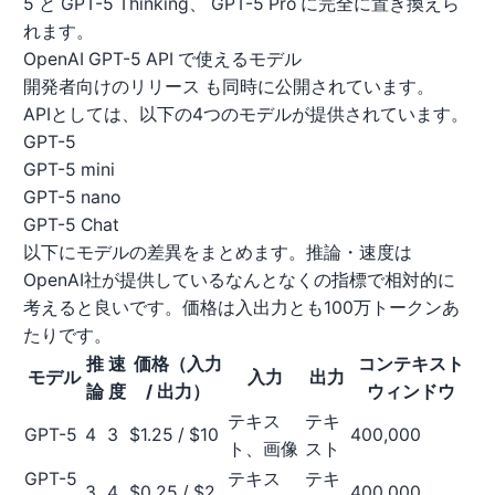
5 と GPT-5 Thinking、 GPT-5 Pro に完全に置き換えら
れます。
OpenAI GPT-5 API で使えるモデル
開発者向けのリリース
も同時に公開されています。
APIとしては、以下の4つのモデルが提供されています。
GPT-5
GPT-5 mini
GPT-5 nano
GPT-5 Chat
以下にモデルの差異をまとめます。推論・速度は
OpenAI社が提供しているなんとなくの指標で相対的に
考えると良いです。価格は入出力とも100万トークンあ
たりです。
推
速
価格（入力
コンテキスト
モデル
入力
出力
論
度
/ 出力）
ウィンドウ
テキス
テキ
GPT-5
4
3
$1.25 / $10
400,000
ト、画像
スト
GPT-5
テキス
テキ
3
4
$0.25 / $2
400,000