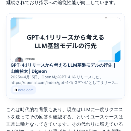
継続されており指示への追従性能が向上しています。
GPT-4.1リリースから考える LLM基盤モデルの行先｜
山崎祐太 | Digeon
2025年4月15日、OpenAIがGPT-4.1をリリースした。
https://openai.com/index/gpt-4-1/ GPT-4.1としてリリースさ
れたモデルは、「GPT-4.1」「GPT-4.1 mini」「GPT 4.1 nano」
note.com
の3種類で、それぞれOpenAI APIを通して提供されている。
（chatgpt.comの画面からは提供されていない。） まずはこの
リリースの内容から振り返ろう。 GPT-4.1 リリースのサマリー
これは時代的な背景もあり、現在はLLMに一度リクエス
各モデルの概要 GPT-4.1: 最も精度が高いモデル GPT-4.1 mini:
GPT-4oと同水準の知能を持ち
トを送ってその回答を確認する、というユースケースは
非常に稀となってきています。その代わりに増えている