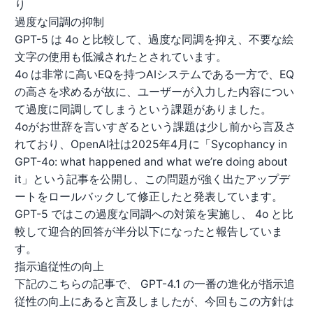
り
過度な同調の抑制
GPT-5 は 4o と比較して、過度な同調を抑え、不要な絵
文字の使用も低減されたとされています。
4o は非常に高いEQを持つAIシステムである一方で、EQ
の高さを求めるが故に、ユーザーが入力した内容につい
て過度に同調してしまうという課題がありました。
4oがお世辞を言いすぎるという課題は少し前から言及さ
れており、OpenAI社は2025年4月に「
Sycophancy in
GPT-4o: what happened and what we’re doing about
it
」という記事を公開し、この問題が強く出たアップデ
ートをロールバックして修正したと発表しています。
GPT-5 ではこの過度な同調への対策を実施し、 4o と比
較して迎合的回答が半分以下になったと報告していま
す。
指示追従性の向上
下記のこちらの記事で、 GPT-4.1 の一番の進化が指示追
従性の向上にあると言及しましたが、今回もこの方針は