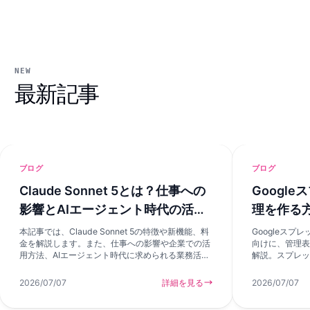
NEW
最新記事
ブログ
ブログ
Claude Sonnet 5とは？仕事への
Googl
影響とAIエージェント時代の活用
理を作る
方法を解説
選択肢
本記事では、Claude Sonnet 5の特徴や新機能、料
Googleス
金を解説します。また、仕事への影響や企業での活
向けに、管理表
用方法、AIエージェント時代に求められる業務活用
解説。スプレッ
の考え方も紹介します。
い、AIアプリ
ます。
2026/07/07
詳細を見る
2026/07/07