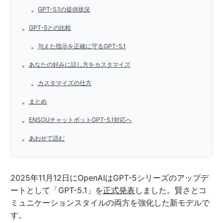
GPT-5.1の提供状況
•
GPT-5との比較
•
与えた指示を正確に守るGPT-5.1
•
あなたの好みに話し方をカスタマイズ
•
カスタマイズの仕方
•
まとめ
•
ENSOUチャットボットGPT-5.1対応へ
•
あわせて読む
•
2025年11月12日にOpenAIはGPT-5シリーズのアップデ
ートとして「GPT-5.1」を
正式発表
しました。賢さとコ
ミュニケーションスタイルの両方を強化した新モデルで
す。