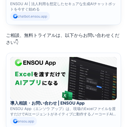
ENSOU AI | 法人利用を想定したセキュアな生成AIチャットボッ
トを今すぐ始める
chatbot.ensou.app
ご相談、無料トライアルは、以下からお問い合わせくだ
さい👇
導入相談・お問い合わせ | ENSOU App
ENSOU App（エンソウ アップ）は、現場のExcelファイルを渡
すだけでAIエージェントがネイティブに動作するノーコードAIア
プリです。アプリ設計や操作方法の習得は不要で、チャットに
ensou.app
日本語で指示するだけで、データの登録・更新・集計・分析・