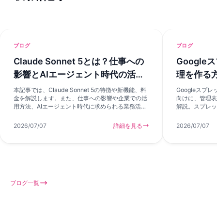
ブログ
ブログ
Claude Sonnet 5とは？仕事への
Googl
影響とAIエージェント時代の活用
理を作る
方法を解説
選択肢
本記事では、Claude Sonnet 5の特徴や新機能、料
Googleス
金を解説します。また、仕事への影響や企業での活
向けに、管理表
用方法、AIエージェント時代に求められる業務活用
解説。スプレッ
の考え方も紹介します。
い、AIアプリ
ます。
2026/07/07
詳細を見る
2026/07/07
ブログ一覧