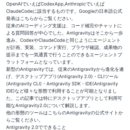
OpenAIでいえばCodexApp,Anthropicでいえば
ClaudeCodeに該当するものです。Googleの日本語公式
発表は
こちら
からご覧ください。
従来のAIコーディング支援は、コード補完やチャットに
よる質問回答が中心でした。Antigravityはそこから一歩
進み、CodexやClaudeCodeと同じようにエージェント
が計画、実装、コマンド実行、ブラウザ確認、成果物の
提示までを一気通貫で行うことのできるエージェントプ
ラットフォームとなっています。
新型のAntigravityでは、従来のAntigravityから進化を遂
げ、デスクトップアプリ(Antigravity 2.0)・CLIツール
(Antigravity CLI)・Antigravity SDK・IDE(Antigravity
IDE)など様々な形態で利用することが可能となりまし
た。この記事では特にデスクトップアプリとして利用可
能なAntigravity2.0について解説します。
他の形態のツールはこちらのAntigravityの
公式サイト
か
らご覧ください。
Antigravity 2.0でできること