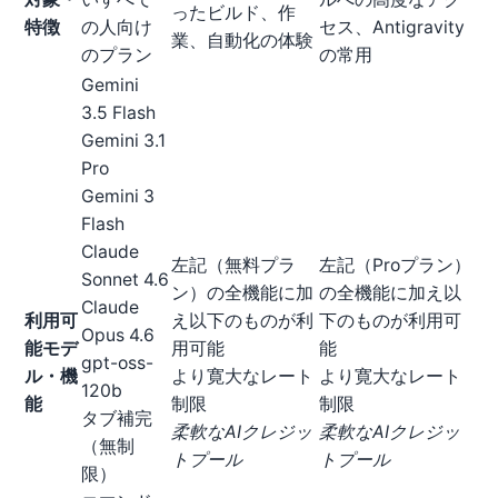
ったビルド、作
特徴
の人向け
セス、Antigravity
業、自動化の体験
のプラン
の常用
Gemini
3.5 Flash
Gemini 3.1
Pro
Gemini 3
Flash
Claude
左記（無料プラ
左記（Proプラン）
Sonnet 4.6
ン）の全機能に加
の全機能に加え以
Claude
利用可
え以下のものが利
下のものが利用可
Opus 4.6
能モデ
用可能
能
gpt-oss-
ル・機
より寛大なレート
より寛大なレート
120b
能
制限
制限
タブ補完
柔軟なAIクレジッ
柔軟なAIクレジッ
（無制
トプール
トプール
限）