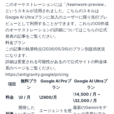
このオーケストレーションには「/teamwork-preview」
というスキルが活用されました。こちらのスキルは
Google AI Ultraプランに加入のユーザーに限り先行プレ
ビューとして利用することができます。これらのOS作成
のオーケストレーションの詳細についてはこちらの
公式
発表の記事
をご覧ください。
料金プラン
この記事の執筆時点(2026/05/26)のプラン別提供状況
になります。
詳細は変更される可能性があるので公式サイトの料金体
系のページをご覧ください。
https://antigravity.google/pricing
無料プラ
Google AI Proプ
Google AI Ultraプ
項目
ン
ラン
ラン
\
14,500 / 月 ~
料金
\0 / 月
\2900/月
\32,000
/ 月
開発した
最新のGeminiモデ
エージェントを使
対象・
いすべて
ルへの高度なアク