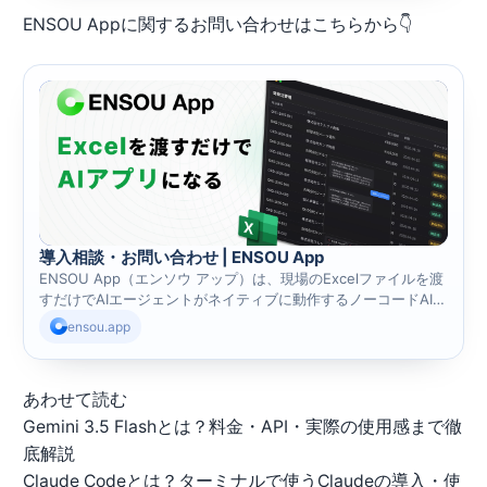
ントが完遂します。
ENSOU Appに関するお問い合わせはこちらから👇
導入相談・お問い合わせ | ENSOU App
ENSOU App（エンソウ アップ）は、現場のExcelファイルを渡
すだけでAIエージェントがネイティブに動作するノーコードAIア
プリです。アプリ設計や操作方法の習得は不要で、チャットに
ensou.app
日本語で指示するだけで、データの登録・更新・集計・分析・
PDF読み取り・レポート作成・定期業務の再実行までAIエージェ
ントが完遂します。
あわせて読む
Gemini 3.5 Flashとは？料金・API・実際の使用感まで徹
底解説
Claude Codeとは？ターミナルで使うClaudeの導入・使