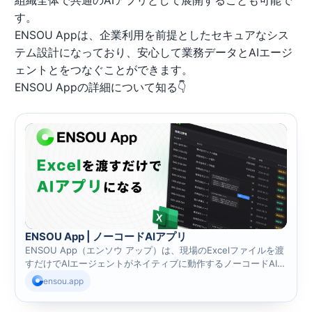
組織全体で共通のAIアプリとして展開することも可能で
す。
ENSOU Appは、企業利用を前提としたセキュアなシス
テム設計になっており、安心して業務データとAIエージ
ェントとをつなぐことができます。
ENSOU Appの詳細について知る👇
ENSOU App | ノーコードAIアプリ
ENSOU App（エンソウ アップ）は、現場のExcelファイルを渡
すだけでAIエージェントがネイティブに動作するノーコードAIア
プリです。アプリ設計や操作方法の習得は不要で、チャットに
ensou.app
日本語で指示するだけで、データの登録・更新・集計・分析・
PDF読み取り・レポート作成・定期業務の再実行までAIエージェ