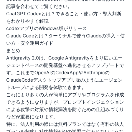
記事を合わせてご覧ください。
ChatGPT Codexとは？できること・使い方・導入判断
をわかりやすく解説
codexアプリのWindows版がリリース
Claude Codeとは？ターミナルで使うClaudeの導入・使
い方・安全運用ガイド
まとめ
Antigravity 2.0は、Google Antigravityをより広いエー
ジェントベースの開発基盤へ進化させるアップデートで
す。これまでOpenAIのCodexAppやAnthropicの
ClaudeCodeデスクトップアプリ版のようにエージェン
トループによる開発を体験できます。
これにより多くの人が簡単にアプリやプログラムを作成
できるようになりますが、プロンプトインジェクション
による攻撃の対策や情報漏洩を防ぐための仕組みづくり
などが重要になります。
特に、法人利用の際には無料プランではなく有料の法人
プランを契約し社内情報がAIの学習に使われないような